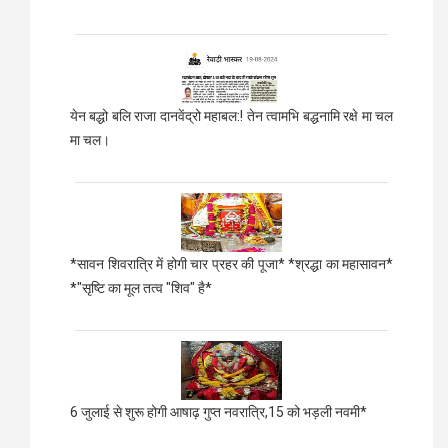
येन बद्धो बलि राजा दानवेंद्रो महाबल:! तेन त्वामभि बद्धनामि रक्षे मा चल
मा चल।
*सावन शिवरात्रि में होगी चार प्रहर की पूजा* *श्रद्धा का महासावन*
*"सृष्टि का मूल तत्व "शिव" है*
6 जुलाई से शुरू होगी आषाढ़ गुप्त नवरात्रि,15 को भड़ली नवमी*