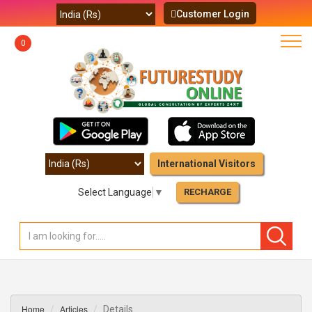
Customer Login
0
International Visitors
Select Language
▼
RECHARGE
Home
Articles
Details