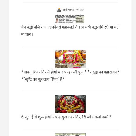
येन बद्धो बलि राजा दानवेंद्रो महाबल:! तेन त्वामभि बद्धनामि रक्षे मा चल
मा चल।
*सावन शिवरात्रि में होगी चार प्रहर की पूजा* *श्रद्धा का महासावन*
*"सृष्टि का मूल तत्व "शिव" है*
6 जुलाई से शुरू होगी आषाढ़ गुप्त नवरात्रि,15 को भड़ली नवमी*