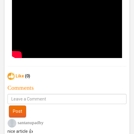
Like
(0)
Comments
Post
santanupadhy
nice article 👍