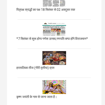
पितृपक्ष श्राद्धों का पक्ष 18 सितंबर से 02 अक्टूबर तक
*7 सितंबर से शुरू होगा गणेश उत्सव,गणपति बप्पा होंगे विराजमान*
हरतालिका तीज (गौरी तृतीया) व्रत
कृष्ण जयंती के नाम से जाना जाता है।