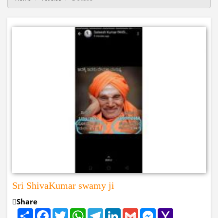
Sri ShivaKumar swamy ji
Share
Share
Facebook
Twitter
WhatsApp
Telegram
LinkedIn
Gmail
Messenger
Yahoo