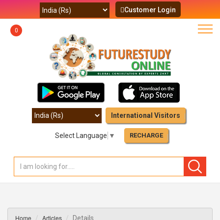
Customer Login
0
International Visitors
Select Language
▼
RECHARGE
Home
Articles
Details