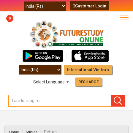
Customer Login
0
International Visitors
Select Language
▼
RECHARGE
Home
Articles
Details