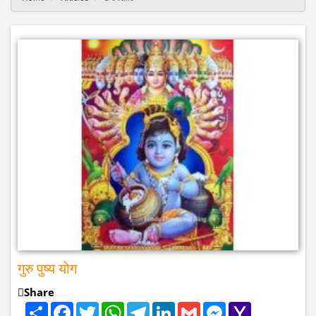
गुरु पुष्य योग
Share
Share
Facebook
Twitter
WhatsApp
Telegram
LinkedIn
Gmail
Messenger
Yahoo