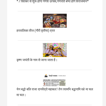
*7 सितंबर से शुरू होगा गणेश उत्सव,गणपति बप्पा होंगे विराजमान*
हरतालिका तीज (गौरी तृतीया) व्रत
कृष्ण जयंती के नाम से जाना जाता है।
येन बद्धो बलि राजा दानवेंद्रो महाबल:! तेन त्वामभि बद्धनामि रक्षे मा चल
मा चल।