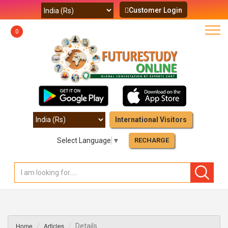
Customer Login
0
International Visitors
Select Language
▼
RECHARGE
Home
Articles
Details