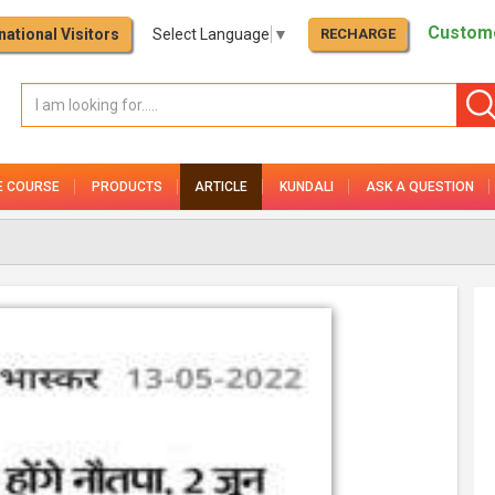
Custome
national Visitors
Select Language
▼
RECHARGE
E COURSE
PRODUCTS
ARTICLE
KUNDALI
ASK A QUESTION