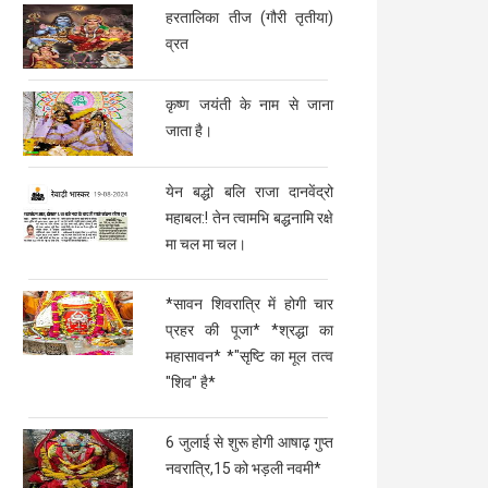
हरतालिका तीज (गौरी तृतीया)
व्रत
कृष्ण जयंती के नाम से जाना
जाता है।
येन बद्धो बलि राजा दानवेंद्रो
महाबल:! तेन त्वामभि बद्धनामि रक्षे
मा चल मा चल।
*सावन शिवरात्रि में होगी चार
प्रहर की पूजा* *श्रद्धा का
महासावन* *"सृष्टि का मूल तत्व
"शिव" है*
6 जुलाई से शुरू होगी आषाढ़ गुप्त
नवरात्रि,15 को भड़ली नवमी*