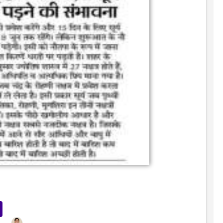
senger
Yahoo
Mail