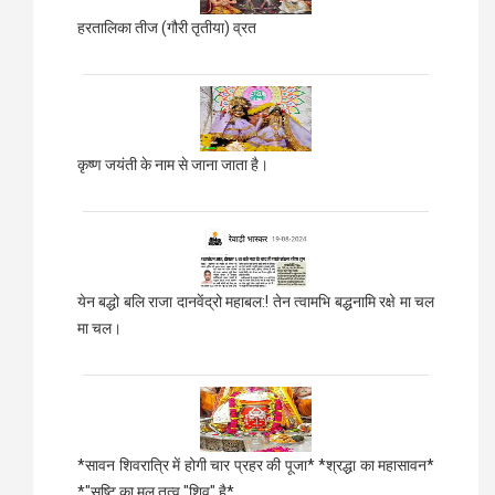
हरतालिका तीज (गौरी तृतीया) व्रत
कृष्ण जयंती के नाम से जाना जाता है।
येन बद्धो बलि राजा दानवेंद्रो महाबल:! तेन त्वामभि बद्धनामि रक्षे मा चल
मा चल।
*सावन शिवरात्रि में होगी चार प्रहर की पूजा* *श्रद्धा का महासावन*
*"सृष्टि का मूल तत्व "शिव" है*