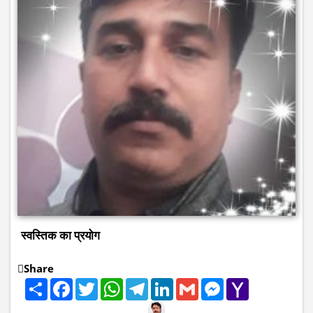
स्वस्तिक का प्रयोग
Share
Share
Facebook
Twitter
WhatsApp
Telegram
LinkedIn
Gmail
Messenger
Yahoo
Mail