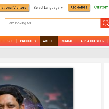
Custome
national Visitors
Select Language
▼
RECHARGE
E COURSE
PRODUCTS
ARTICLE
KUNDALI
ASK A QUESTION