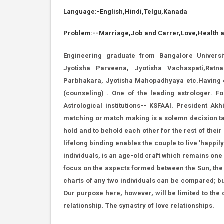
Language:-English,Hindi,Telgu,Kanada
Problem:--Marriage,Job and Carrer,Love,Health 
Engineering graduate from Bangalore Universit
Jyotisha Parveena, Jyotisha Vachaspati,Ratn
Parbhakara, Jyotisha Mahopadhyaya etc.Having ex
(counseling) . One of the leading astrologer. 
Astrological institutions-- KSFAAI. President A
matching or match making is a solemn decision take
hold and to behold each other for the rest of their
lifelong binding enables the couple to live 'happil
individuals, is an age-old craft which remains one
focus on the aspects formed between the Sun, the 
charts of any two individuals can be compared; bu
Our purpose here, however, will be limited to the
relationship. The synastry of love relationships.