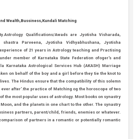
and Wealth,Bussiness,Kundali Matching
y.Astrology Qualifications/Awads are Jyotisha Visharada,
a shastra Parveena, Jyotisha Vidhyabhushana, Jyotisha
perience of 21 years in Astrology teaching and Practising
Founder member of Karnataka State Federation ofoger's and
khila Karnataka Astrological Services Hub (AKASH) Marriage
n on behalf of the boy and a girl before they tie the knot to
 lives. The Hindus ensure that the compatibility of this solemn
y ever after'.the practice of Matching og the horoscope of two
 of the most popular uses of astrology. Most books on synastry
Moon, and the planets in one chart to the other. The synastry
siness partners, parent/child, friends, enemies or whatever.
 comparison of partners in a romantic or potentially romantic