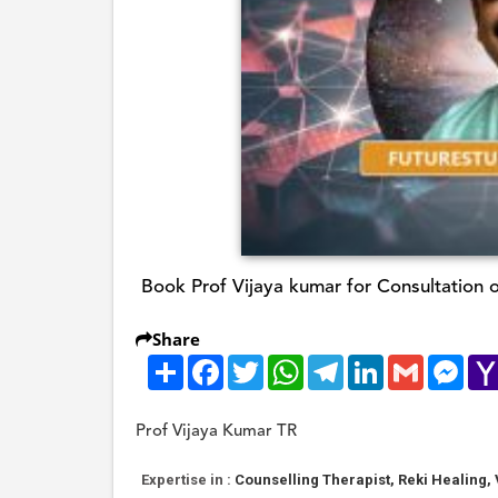
Book Prof Vijaya kumar for Consultation 
Share
Share
Facebook
Twitter
WhatsApp
Telegram
LinkedIn
Gmail
Mes
Prof Vijaya Kumar TR
Expertise in :
Counselling Therapist, Reki Healing,