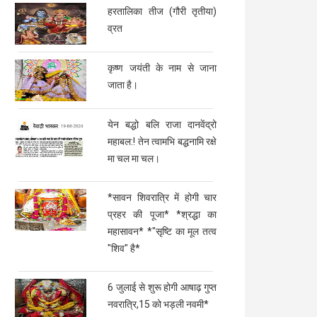
हरतालिका तीज (गौरी तृतीया)
व्रत
कृष्ण जयंती के नाम से जाना
जाता है।
येन बद्धो बलि राजा दानवेंद्रो
महाबल:! तेन त्वामभि बद्धनामि रक्षे
मा चल मा चल।
*सावन शिवरात्रि में होगी चार
प्रहर की पूजा* *श्रद्धा का
महासावन* *"सृष्टि का मूल तत्व
"शिव" है*
6 जुलाई से शुरू होगी आषाढ़ गुप्त
नवरात्रि,15 को भड़ली नवमी*