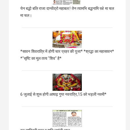
येन बद्धो बलि राजा दानवेंद्रो महाबल:! तेन त्वामभि बद्धनामि रक्षे मा चल
मा चल।
*सावन शिवरात्रि में होगी चार प्रहर की पूजा* *श्रद्धा का महासावन*
*"सृष्टि का मूल तत्व "शिव" है*
6 जुलाई से शुरू होगी आषाढ़ गुप्त नवरात्रि,15 को भड़ली नवमी*