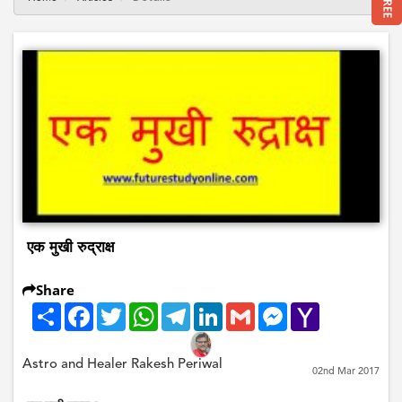
एक मुखी रुद्राक्ष
Share
Share
Facebook
Twitter
WhatsApp
Telegram
LinkedIn
Gmail
Messenger
Yahoo
Mail
Astro and Healer Rakesh Periwal
02nd Mar 2017