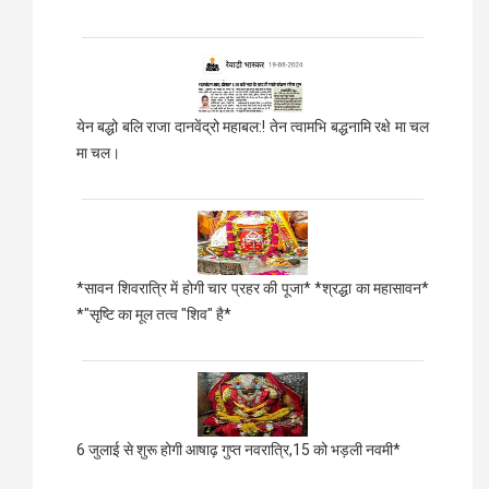
येन बद्धो बलि राजा दानवेंद्रो महाबल:! तेन त्वामभि बद्धनामि रक्षे मा चल
मा चल।
*सावन शिवरात्रि में होगी चार प्रहर की पूजा* *श्रद्धा का महासावन*
*"सृष्टि का मूल तत्व "शिव" है*
6 जुलाई से शुरू होगी आषाढ़ गुप्त नवरात्रि,15 को भड़ली नवमी*