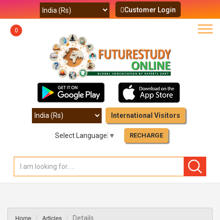
Customer Login
0
International Visitors
Select Language
▼
RECHARGE
Home
Articles
Details