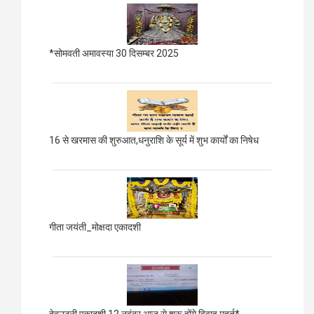
*सोमवती अमावस्या 30 दिसम्बर 2025
16 से खरमास की शुरुआत,धनुराशि के सूर्य में शुभ कार्यों का निषेध
गीता जयंती_मोक्षदा एकादशी
देवउठनी एकादशी 12 नवंबर आज से शुरू होंगे विवाह मुहूर्त*